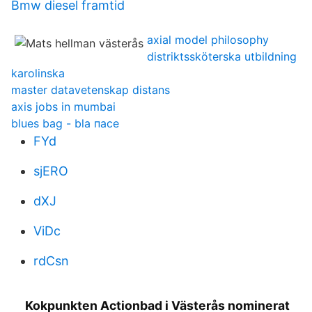
Bmw diesel framtid
axial model philosophy
distriktssköterska utbildning
karolinska
master datavetenskap distans
axis jobs in mumbai
blues bag - bla пасе
FYd
sjERO
dXJ
ViDc
rdCsn
Kokpunkten Actionbad i Västerås nominerat